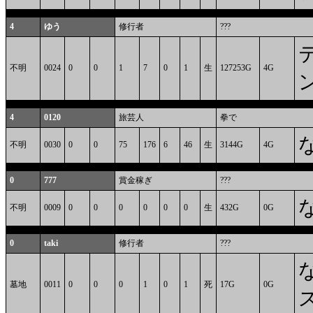
4
ゆう
修行者
???
不明
0024
0
0
1
7
0
1
生
127253G
4G
4
0120
旅芸人
拳で
不明
0030
0
0
75
176
6
46
生
3144G
4G
0
777
賞金稼ぎ
???
不明
0009
0
0
0
0
0
0
生
432G
0G
0
taki
修行者
???
墓地
0011
0
0
0
1
0
1
死
17G
0G