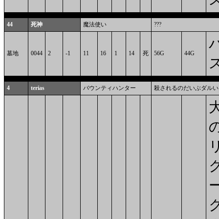
44
死神
魔法使い
???
墓地
0044
2
-1
11
16
1
14
死
56G
44G
4
terias
バウンティハンター
殺されるのだいぶダルい