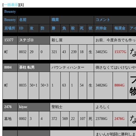
[
一括表示
]
[1]
Bounty
Bounty
名前
職業
コメント
居場所
ID
攻
防
勝
負
殺
死
状
所持金
報奨金
ア
15377
ステゴロ
殺し屋
お前、今度弁当でも作っ
町
0032
29
0
321
43
239
18
生
34025G
15377G
8004
茶柱 転男
バウンティハンター
倒さなくてはいけないや
町
0035
50+1
50+3
1
63
1
54
生
34826G
8004G
2476
kiyoc
聖戦士
よろしく
墓地
0002
3
4
372
569
22
107
死
23786G
2476G
まいんが戦闘に勝利しまし