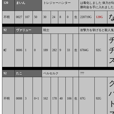
120
まいん
トレジャーハンター
は毒化しました 体力が0に
勝利金を手に入れました 
不明
0027
107
50
30
24
8
0
生
220719G
120G
92
ヴァリュー
戦士
攻撃力を挙げると殺人鬼
町
0006
1
0
189
282
9
33
生
6784G
92G
92
たこ
ベルセルク
???
不明
0008
3
0+1
162
178
40
106
生
67G
92G